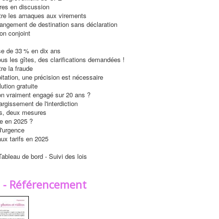
es en discussion
tre les arnaques aux virements
angement de destination sans déclaration
on conjoint
e de 33 % en dix ans
us les gîtes, des clarifications demandées !
tre la fraude
itation, une précision est nécessaire
ution gratuite
on vraiment engagé sur 20 ans ?
argissement de l'interdiction
s, deux mesures
xe en 2025 ?
d'urgence
ux tarifs en 2025
ableau de bord - Suivi des lois
t - Référencement