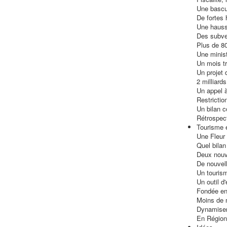
Une bascu
De fortes 
Une hauss
Des subve
Plus de 8
Une minist
Un mois tr
Un projet
2 milliards
Un appel 
Restrictio
Un bilan c
Rétrospec
Tourisme 
Une Fleur
Quel bilan
Deux nouv
De nouvel
Un touris
Un outil d'
Fondée en
Moins de 
Dynamiser
En Régio