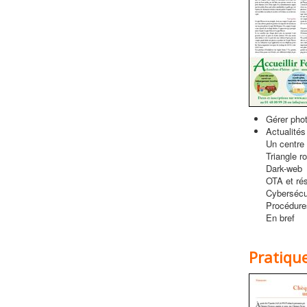
Gérer phot
Actualités
Un centre 
Triangle r
Dark-web
OTA et ré
Cybersécu
Procédure
En bref
Pratiqu