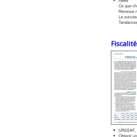
Idées
Ce que ch
Revenue m
Le succès
Tendance
Fiscalit
URSSAF, d
Obtenir u