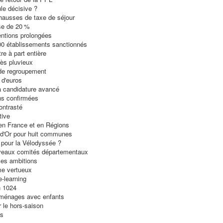
le décisive ?
hausses de taxe de séjour
e de 20 %
ntions prolongées
00 établissements sanctionnés
re à part entière
ès pluvieux
 de regroupement
 d'euros
à candidature avancé
ns confirmées
ontrasté
tive
en France et en Régions
 d'Or pour huit communes
 pour la Vélodyssée ?
eaux comités départementaux
les ambitions
me vertueux
e-learning
 1024
ménages avec enfants
 le hors-saison
ns