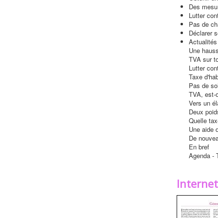
Des mesur
Lutter con
Pas de ch
Déclarer s
Actualités
Une hauss
TVA sur to
Lutter con
Taxe d'hab
Pas de sol
TVA, est-
Vers un él
Deux poid
Quelle ta
Une aide 
De nouvea
En bref
Agenda - T
Interne