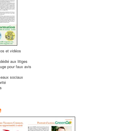
os et vidéos
dédié aux litiges
ouge pour faux avis
seaux sociaux
rité
s
e