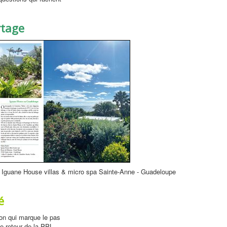
rtage
 Iguane House villas & micro spa Sainte-Anne - Guadeloupe
é
ion qui marque le pas
 le retour de la PPL