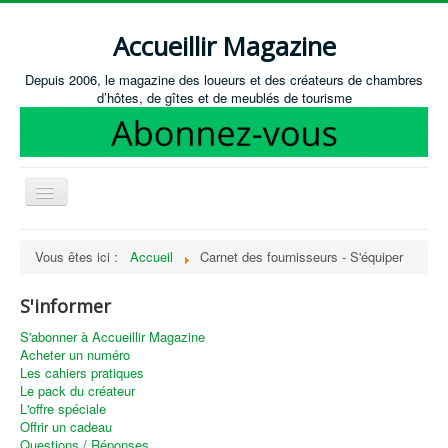
Accueillir Magazine
Depuis 2006, le magazine des loueurs et des créateurs de chambres
d’hôtes, de gîtes et de meublés de tourisme
Basculer
la
navigation
Accueil
Vous êtes ici :
Accueil
Carnet des fournisseurs - S'équiper
Créer / Ouvrir
S'informer
Gérer
S'abonner à Accueillir Magazine
S'équiper
Acheter un numéro
Les cahiers pratiques
Annonces immobilières
Le pack du créateur
L'offre spéciale
Recevoir les annonces immobilières / Nous contacter
Offrir un cadeau
Questions / Réponses