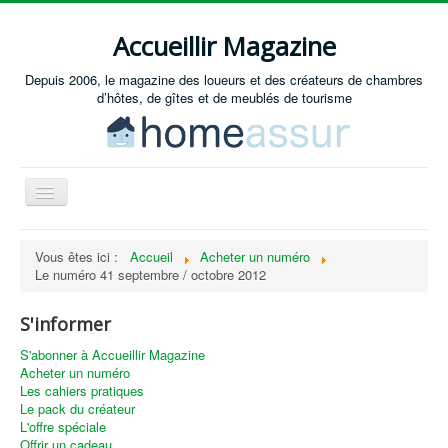
Accueillir Magazine
Depuis 2006, le magazine des loueurs et des créateurs de chambres
d’hôtes, de gîtes et de meublés de tourisme
Basculer
la
navigation
Accueil
Vous êtes ici :
Accueil
Acheter un numéro
Le numéro 41 septembre / octobre 2012
Créer / Ouvrir
Gérer
S'informer
S'équiper
S'abonner à Accueillir Magazine
Acheter un numéro
Annonces immobilières
Les cahiers pratiques
Le pack du créateur
Recevoir les annonces immobilières / Nous contacter
L'offre spéciale
Offrir un cadeau