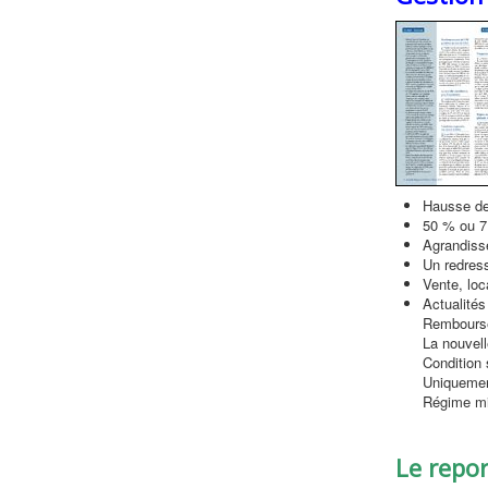
Hausse des
50 % ou 71
Agrandiss
Un redres
Vente, loc
Actualités
Rembourse
La nouvell
Condition 
Uniquemen
Régime mi
Le repo