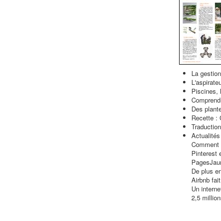
La gestion
L'aspirate
Piscines, l
Comprendr
Des plant
Recette : 
Traductio
Actualités
Comment ch
Pinterest 
PagesJaune
De plus en
Airbnb fai
Un interne
2,5 milli