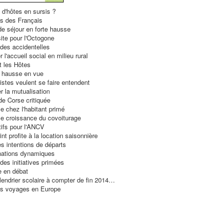
 d'hôtes en sursis ?
s des Français
e séjour en forte hausse
ite pour l'Octogone
des accidentelles
 l'accueil social en milieu rural
t les Hôtes
e hausse en vue
stes veulent se faire entendent
 la mutualisation
e Corse critiquée
e chez l'habitant primé
ible croissance du covoiturage
ifs pour l'ANCV
nt profite à la location saisonnière
s intentions de départs
nations dynamiques
 des initiatives primées
 en débat
endrier scolaire à compter de fin 2014…
les voyages en Europe