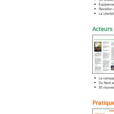
Equipemen
Réveillon 
La clientè
Acteurs
La campag
Du Nord a
50 nouveau
Pratiqu