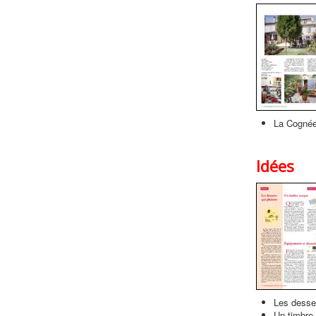
La Cognée
Idées
Les desser
Un timbre