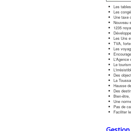
Les tables
Les congé
Une taxe d
Nouveau s
1235 noya
Développer
Les Uns e
TVA, fort
Les voyagi
Encourager
L'Agence d
Le tourism
L'irrésist
Des object
La Toussai
Hausse de
Des desti
Bien-être,
Une norme
Pas de cal
Faciliter 
Gestion