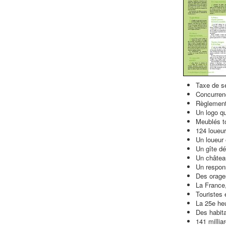
Taxe de sé
Concurrenc
Règlement
Un logo qu
Meublés to
124 loueu
Un loueur
Un gîte dét
Un château
Un respon
Des orage
La France,
Touristes 
La 25e he
Des habit
141 millia