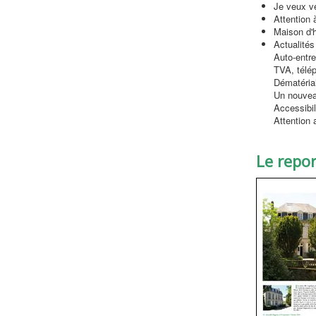
Je veux ve
Attention à
Maison d'h
Actualités
Auto-entre
TVA, télép
Dématérial
Un nouveau
Accessibil
Attention
Le repo