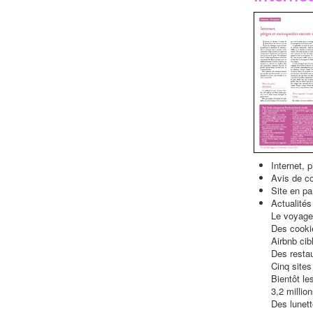
Internet, 
Avis de c
Site en p
Actualités
Le voyage
Des cooki
Airbnb cib
Des restau
Cinq sites
Bientôt le
3,2 millio
Des lunet