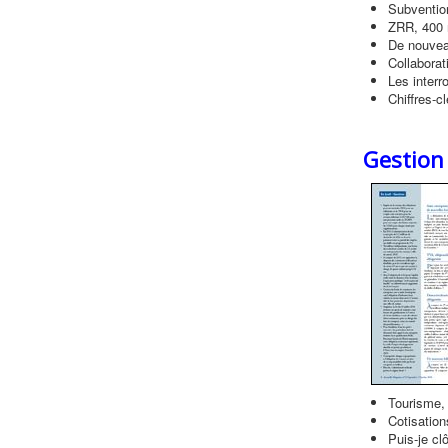
Subvention
ZRR, 400
De nouvea
Collaborati
Les interr
Chiffres-c
Gestion
Tourisme,
Cotisation
Puis-je c