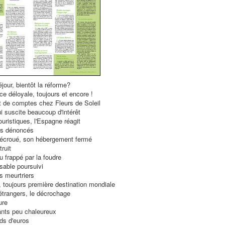
jour, bientôt la réforme?
e déloyale, toujours et encore !
 de comptes chez Fleurs de Soleil
i suscite beaucoup d'intérêt
uristiques, l'Espagne réagit
rs dénoncés
 écroué, son hébergement fermé
ruit
 frappé par la foudre
sable poursuivi
s meurtriers
 toujours première destination mondiale
étrangers, le décrochage
ure
ants peu chaleureux
rds d'euros