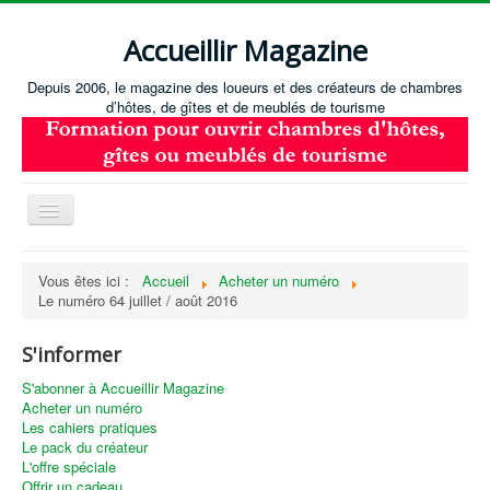
Accueillir Magazine
Depuis 2006, le magazine des loueurs et des créateurs de chambres
d’hôtes, de gîtes et de meublés de tourisme
Basculer
la
navigation
Accueil
Vous êtes ici :
Accueil
Acheter un numéro
Le numéro 64 juillet / août 2016
Créer / Ouvrir
Gérer
S'informer
S'équiper
S'abonner à Accueillir Magazine
Acheter un numéro
Annonces immobilières
Les cahiers pratiques
Le pack du créateur
Recevoir les annonces immobilières / Nous contacter
L'offre spéciale
Offrir un cadeau