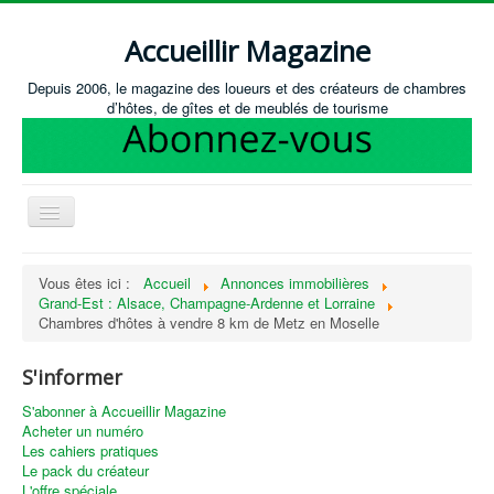
Accueillir Magazine
Depuis 2006, le magazine des loueurs et des créateurs de chambres
d’hôtes, de gîtes et de meublés de tourisme
Basculer
la
navigation
Accueil
Vous êtes ici :
Accueil
Annonces immobilières
Grand-Est : Alsace, Champagne-Ardenne et Lorraine
Créer / Ouvrir
Chambres d'hôtes à vendre 8 km de Metz en Moselle
Gérer
S'informer
S'équiper
S'abonner à Accueillir Magazine
Annonces immobilières
Acheter un numéro
Les cahiers pratiques
Recevoir les annonces immobilières / Nous contacter
Le pack du créateur
L'offre spéciale