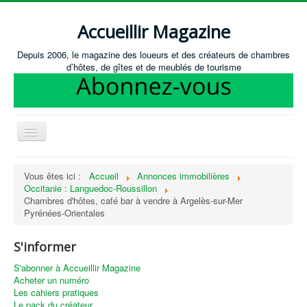
Accueillir Magazine
Depuis 2006, le magazine des loueurs et des créateurs de chambres
d’hôtes, de gîtes et de meublés de tourisme
Basculer
la
navigation
Accueil
Vous êtes ici :
Accueil
Annonces immobilières
Occitanie : Languedoc-Roussillon
Créer / Ouvrir
Chambres d'hôtes, café bar à vendre à Argelès-sur-Mer
Gérer
Pyrénées-Orientales
S'équiper
S'informer
Annonces immobilières
S'abonner à Accueillir Magazine
Acheter un numéro
Recevoir les annonces immobilières / Nous contacter
Les cahiers pratiques
Le pack du créateur