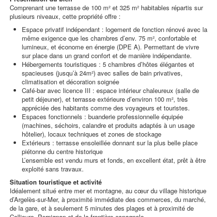
Comprenant une terrasse de 100 m² et 325 m² habitables répartis sur
plusieurs niveaux, cette propriété offre :
Espace privatif indépendant : logement de fonction rénové avec la
même exigence que les chambres d’env. 75 m², confortable et
lumineux, et économe en énergie (DPE A). Permettant de vivre
sur place dans un grand confort et de manière indépendante.
Hébergements touristiques : 5 chambres d’hôtes élégantes et
spacieuses (jusqu’à 24m²) avec salles de bain privatives,
climatisation et décoration soignée
Café-bar avec licence III : espace intérieur chaleureux (salle de
petit déjeuner), et terrasse extérieure d’environ 100 m², très
appréciée des habitants comme des voyageurs et touristes.
Espaces fonctionnels : buanderie professionnelle équipée
(machines, séchoirs, calandre et produits adaptés à un usage
hôtelier), locaux techniques et zones de stockage
Extérieurs : terrasse ensoleillée donnant sur la plus belle place
piétonne du centre historique
L’ensemble est vendu murs et fonds, en excellent état, prêt à être
exploité sans travaux.
Situation touristique et activité
Idéalement situé entre mer et montagne, au cœur du village historique
d’Argelès-sur-Mer, à proximité immédiate des commerces, du marché,
de la gare, et à seulement 5 minutes des plages et à proximité de
Collioure, Perpignan et de la frontière espagnole.