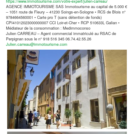
https://www.immotourisme.com/votre-expert/julien-carreau/
AGENCE IMMOTOURISME SAS Immotourisme au capital de 5.000 €
– 1051 route de Fleury – 41230 Soings-en-Sologne • RCS de Blois n°
9784664560001 • Carte pro T (sans détention de fonds)
CPI41012023000000007 CCI Loir-et-Cher • RCP 510633L Galian •
Médiateur de la consommation : Medimmoconso
Julien CARREAU – Agent commercial immatriculé au RSAC de
Perpignan sous le n° 918 516 345 06.74.42.55.26
Julien.carreau@immotourisme.com