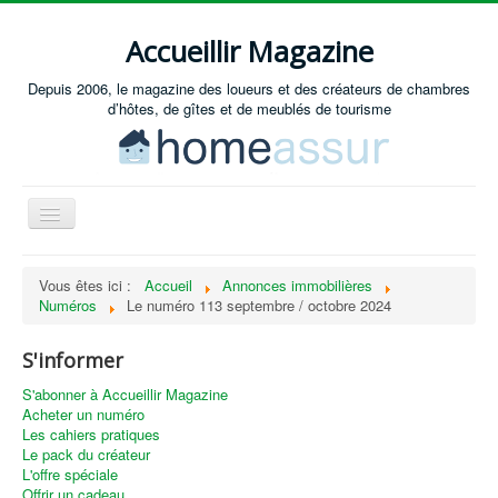
Accueillir Magazine
Depuis 2006, le magazine des loueurs et des créateurs de chambres
d’hôtes, de gîtes et de meublés de tourisme
Basculer
la
navigation
Accueil
Vous êtes ici :
Accueil
Annonces immobilières
Numéros
Le numéro 113 septembre / octobre 2024
Créer / Ouvrir
Gérer
S'informer
S'équiper
S'abonner à Accueillir Magazine
Acheter un numéro
Annonces immobilières
Les cahiers pratiques
Le pack du créateur
Recevoir les annonces immobilières / Nous contacter
L'offre spéciale
Offrir un cadeau