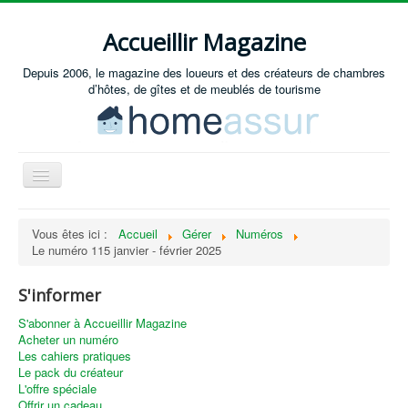
Accueillir Magazine
Depuis 2006, le magazine des loueurs et des créateurs de chambres
d’hôtes, de gîtes et de meublés de tourisme
Basculer
la
navigation
Accueil
Vous êtes ici :
Accueil
Gérer
Numéros
Le numéro 115 janvier - février 2025
Créer / Ouvrir
Gérer
S'informer
S'équiper
S'abonner à Accueillir Magazine
Acheter un numéro
Annonces immobilières
Les cahiers pratiques
Le pack du créateur
Recevoir les annonces immobilières / Nous contacter
L'offre spéciale
Offrir un cadeau