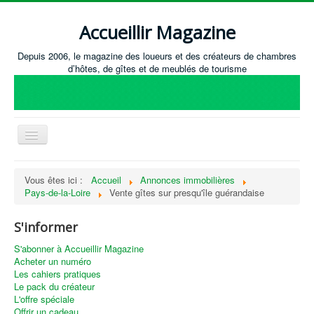
Accueillir Magazine
Depuis 2006, le magazine des loueurs et des créateurs de chambres
d’hôtes, de gîtes et de meublés de tourisme
Basculer
la
navigation
Accueil
Vous êtes ici :
Accueil
Annonces immobilières
Pays-de-la-Loire
Vente gîtes sur presqu'île guérandaise
Créer / Ouvrir
Gérer
S'informer
S'équiper
S'abonner à Accueillir Magazine
Acheter un numéro
Annonces immobilières
Les cahiers pratiques
Le pack du créateur
Recevoir les annonces immobilières / Nous contacter
L'offre spéciale
Offrir un cadeau