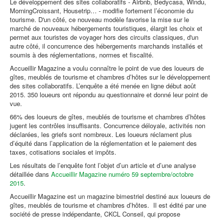
Le développement des sites collaboratifs - Airbnb, Bedycasa, Windu,
MorningCroissant, Housetrip… - modifie fortement l’économie du
tourisme. D'un côté, ce nouveau modèle favorise la mise sur le
marché de nouveaux hébergements touristiques, élargit les choix et
permet aux touristes de voyager hors des circuits classiques, d'un
autre côté, il concurrence des hébergements marchands installés et
soumis à des réglementations, normes et fiscalité.
Accueillir Magazine a voulu connaître le point de vue des loueurs de
gîtes, meublés de tourisme et chambres d’hôtes sur le développement
des sites collaboratifs. L’enquête a été menée en ligne début août
2015. 350 loueurs ont répondu au questionnaire et donné leur point de
vue.
66% des loueurs de gîtes, meublés de tourisme et chambres d’hôtes
jugent les contrôles insuffisants. Concurrence déloyale, activités non
déclarées, les griefs sont nombreux. Les loueurs réclament plus
d’équité dans l’application de la réglementation et le paiement des
taxes, cotisations sociales et impôts.
Les résultats de l’enquête font l’objet d’un article et d’une analyse
détaillée dans
Accueillir Magazine numéro 59 septembre/octobre
2015
.
Accueillir Magazine est un magazine bimestriel destiné aux loueurs de
gîtes, meublés de tourisme et chambres d’hôtes. Il est édité par une
société de presse indépendante, CKCL Conseil, qui propose