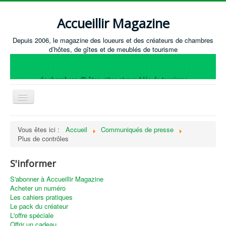
Accueillir Magazine
Depuis 2006, le magazine des loueurs et des créateurs de chambres
d’hôtes, de gîtes et de meublés de tourisme
Basculer
la
navigation
Accueil
Vous êtes ici :
Accueil
Communiqués de presse
Plus de contrôles
Créer / Ouvrir
Gérer
S'informer
S'équiper
S'abonner à Accueillir Magazine
Acheter un numéro
Annonces immobilières
Les cahiers pratiques
Le pack du créateur
Recevoir les annonces immobilières / Nous contacter
L'offre spéciale
Offrir un cadeau