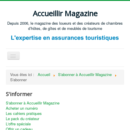
Accueillir Magazine
Depuis 2006, le magazine des loueurs et des créateurs de chambres
d’hôtes, de gîtes et de meublés de tourisme
Basculer
la
navigation
Accueil
Vous êtes ici :
Accueil
S'abonner à Accueillir Magazine
S'abonner
Créer / Ouvrir
Gérer
S'informer
S'équiper
S'abonner à Accueillir Magazine
Acheter un numéro
Annonces immobilières
Les cahiers pratiques
Le pack du créateur
Recevoir les annonces immobilières / Nous contacter
L'offre spéciale
Offrir un cadeau