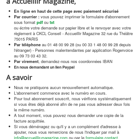
à Accueillir Magazine,
En ligne en haut de cette page
avec paiement sécurisé
Par courrier :
vous pouvez imprimer le formulaire d'abonnement
sous format
pdf
ou
txt
ou écrire votre demande sur papier libre et le renvoyer avec votre
règlement à CKCL Conseil - Accueillir Magazine 32 rue du Théâtre
75015 PARIS
Par téléphone
au 01 48 00 99 28 (ou 00 33 1 48 00 99 28 depuis
l'étranger) - Personnes malentendantes par application Rogervoice
au 09 73 03 43 32.
Par virement
, demandez-nous nos coordonnées IBAN
En nous demandant un lien Paypal
A savoir
Nous ne pratiquons aucun renouvellement automatique.
L'abonnement commence avec le numéro en cours.
Pour tout abonnement souscrit, nous vérifions systématiquement
si vous êtes déjà abonné afin de ne pas vous adresser deux fois
le même numéro.
A tout moment, vous pouvez nous demander une copie de la
facture acquittée.
Si vous déménagez ou qu'il y a un complément d'adresse à
ajouter, nous vous remercions de nous l'indiquer par mail à
info@accueillir-magazine.com
ou par le
formulaire contact
.