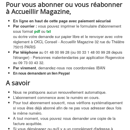
Pour vous abonner ou vous réabonner
à Accueillir Magazine,
En ligne en haut de cette page
avec paiement sécurisé
Par courrier :
vous pouvez imprimer le formulaire d'abonnement
sous format
pdf
ou
txt
ou écrire votre demande sur papier libre et le renvoyer avec votre
règlement à CKCL Conseil - Accueillir Magazine 32 rue du Théâtre
75015 PARIS
Par téléphone
au 01 48 00 99 28 (ou 00 33 1 48 00 99 28 depuis
l'étranger) - Personnes malentendantes par application Rogervoice
au 09 73 03 43 32.
Par virement
, demandez-nous nos coordonnées IBAN
En nous demandant un lien Paypal
A savoir
Nous ne pratiquons aucun renouvellement automatique.
L'abonnement commence avec le numéro en cours.
Pour tout abonnement souscrit, nous vérifions systématiquement
si vous êtes déjà abonné afin de ne pas vous adresser deux fois
le même numéro.
A tout moment, vous pouvez nous demander une copie de la
facture acquittée.
Si vous déménagez ou qu'il y a un complément d'adresse à