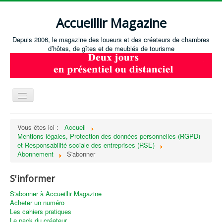
Accueillir Magazine
Depuis 2006, le magazine des loueurs et des créateurs de chambres
d’hôtes, de gîtes et de meublés de tourisme
Basculer
la
navigation
Accueil
Vous êtes ici :
Accueil
Mentions légales, Protection des données personnelles (RGPD)
Créer / Ouvrir
et Responsabilité sociale des entreprises (RSE)
Gérer
Abonnement
S'abonner
S'équiper
S'informer
Annonces immobilières
S'abonner à Accueillir Magazine
Acheter un numéro
Recevoir les annonces immobilières / Nous contacter
Les cahiers pratiques
Le pack du créateur