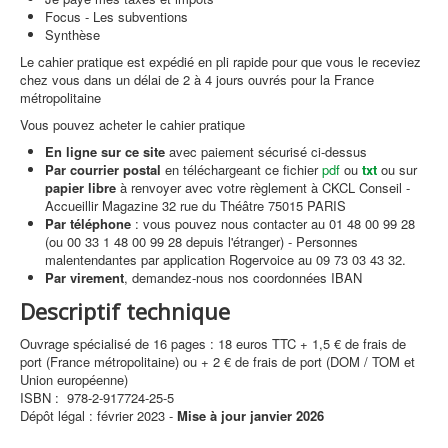
Focus - Les subventions
Synthèse
Le cahier pratique est expédié en pli rapide pour que vous le receviez
chez vous dans un délai de 2 à 4 jours ouvrés pour la France
métropolitaine
Vous pouvez acheter le cahier pratique
En ligne sur ce site
avec paiement sécurisé ci-dessus
Par courrier postal
en téléchargeant ce fichier
pdf
ou
txt
ou sur
papier libre
à renvoyer avec votre règlement à CKCL Conseil -
Accueillir Magazine 32 rue du Théâtre 75015 PARIS
Par téléphone
: vous pouvez nous contacter au 01 48 00 99 28
(ou 00 33 1 48 00 99 28 depuis l'étranger) - Personnes
malentendantes par application Rogervoice au 09 73 03 43 32.
Par virement
, demandez-nous nos coordonnées IBAN
Descriptif technique
Ouvrage spécialisé de 16 pages : 18 euros TTC + 1,5 € de frais de
port (France métropolitaine) ou + 2 € de frais de port (DOM / TOM et
Union européenne)
ISBN : 978-2-917724-25-5
Dépôt légal : février 2023 -
Mise à jour janvier 2026