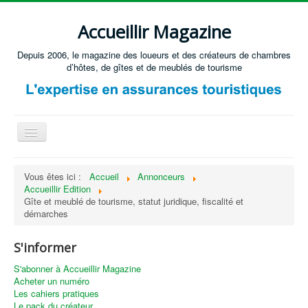
Accueillir Magazine
Depuis 2006, le magazine des loueurs et des créateurs de chambres
d’hôtes, de gîtes et de meublés de tourisme
Basculer
la
navigation
Accueil
Vous êtes ici :
Accueil
Annonceurs
Accueillir Edition
Créer / Ouvrir
Gîte et meublé de tourisme, statut juridique, fiscalité et
Gérer
démarches
S'équiper
S'informer
Annonces immobilières
S'abonner à Accueillir Magazine
Acheter un numéro
Recevoir les annonces immobilières / Nous contacter
Les cahiers pratiques
Le pack du créateur