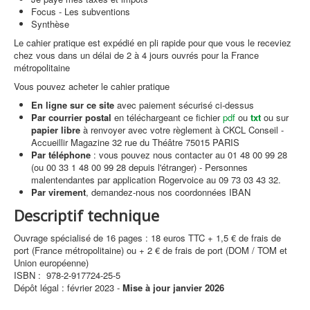
Focus - Les subventions
Synthèse
Le cahier pratique est expédié en pli rapide pour que vous le receviez
chez vous dans un délai de 2 à 4 jours ouvrés pour la France
métropolitaine
Vous pouvez acheter le cahier pratique
En ligne sur ce site
avec paiement sécurisé ci-dessus
Par courrier postal
en téléchargeant ce fichier
pdf
ou
txt
ou sur
papier libre
à renvoyer avec votre règlement à CKCL Conseil -
Accueillir Magazine 32 rue du Théâtre 75015 PARIS
Par téléphone
: vous pouvez nous contacter au 01 48 00 99 28
(ou 00 33 1 48 00 99 28 depuis l'étranger) - Personnes
malentendantes par application Rogervoice au 09 73 03 43 32.
Par virement
, demandez-nous nos coordonnées IBAN
Descriptif technique
Ouvrage spécialisé de 16 pages : 18 euros TTC + 1,5 € de frais de
port (France métropolitaine) ou + 2 € de frais de port (DOM / TOM et
Union européenne)
ISBN : 978-2-917724-25-5
Dépôt légal : février 2023 -
Mise à jour janvier 2026