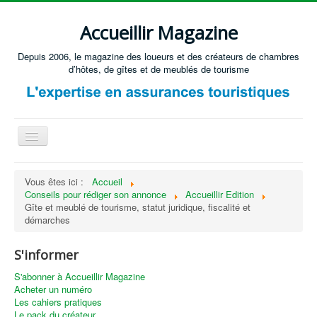
Accueillir Magazine
Depuis 2006, le magazine des loueurs et des créateurs de chambres
d’hôtes, de gîtes et de meublés de tourisme
Basculer
la
navigation
Accueil
Vous êtes ici :
Accueil
Conseils pour rédiger son annonce
Accueillir Edition
Créer / Ouvrir
Gîte et meublé de tourisme, statut juridique, fiscalité et
Gérer
démarches
S'équiper
S'informer
Annonces immobilières
S'abonner à Accueillir Magazine
Acheter un numéro
Recevoir les annonces immobilières / Nous contacter
Les cahiers pratiques
Le pack du créateur