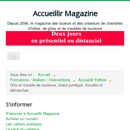
Accueillir Magazine
Depuis 2006, le magazine des loueurs et des créateurs de chambres
d’hôtes, de gîtes et de meublés de tourisme
Basculer
la
navigation
Accueil
Vous êtes ici :
Accueil
Formations / Ateliers / Interventions
Accueillir Edition
Créer / Ouvrir
Gîte et meublé de tourisme, statut juridique, fiscalité et
Gérer
démarches
S'équiper
S'informer
Annonces immobilières
S'abonner à Accueillir Magazine
Acheter un numéro
Recevoir les annonces immobilières / Nous contacter
Les cahiers pratiques
Le pack du créateur