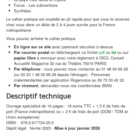
Focus - Les subventions
Synthèse
Le cahier pratique est expédié en pli rapide pour que vous le receviez
chez vous dans un délai de 2 à 4 jours ouvrés pour la France
métropolitaine
Vous pouvez acheter le cahier pratique
En ligne sur ce site
avec paiement sécurisé ci-dessus
Par courrier postal
en téléchargeant ce fichier
pdf
ou
txt
ou sur
papier libre
à renvoyer avec votre règlement à CKCL Conseil -
Accueillir Magazine 32 rue du Théâtre 75015 PARIS
Par téléphone
: vous pouvez nous contacter au 01 48 00 99 28
(ou 00 33 1 48 00 99 28 depuis l'étranger) - Personnes
malentendantes par application Rogervoice au 09 73 03 43 32.
Par virement
, demandez-nous nos coordonnées IBAN
Descriptif technique
Ouvrage spécialisé de 16 pages : 18 euros TTC + 1,5 € de frais de
port (France métropolitaine) ou + 2 € de frais de port (DOM / TOM et
Union européenne)
ISBN : 978-2-917724-25-5
Dépôt légal : février 2023 -
Mise à jour janvier 2026