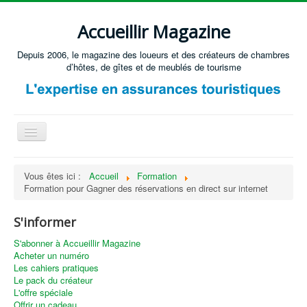
Accueillir Magazine
Depuis 2006, le magazine des loueurs et des créateurs de chambres
d’hôtes, de gîtes et de meublés de tourisme
Basculer
la
navigation
Accueil
Vous êtes ici :
Accueil
Formation
Formation pour Gagner des réservations en direct sur internet
Créer / Ouvrir
Gérer
S'informer
S'équiper
S'abonner à Accueillir Magazine
Acheter un numéro
Annonces immobilières
Les cahiers pratiques
Le pack du créateur
Recevoir les annonces immobilières / Nous contacter
L'offre spéciale
Offrir un cadeau