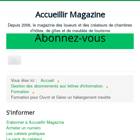
Accueillir Magazine
Depuis 2006, le magazine des loueurs et des créateurs de chambres
d’hôtes, de gîtes et de meublés de tourisme
Basculer
la
navigation
Accueil
Vous êtes ici :
Accueil
Gestion des abonnements aux lettres d'information
Créer / Ouvrir
Formation
Gérer
Formation pour Ouvrir et Gérer un hébergement insolite
S'équiper
S'informer
Annonces immobilières
S'abonner à Accueillir Magazine
Acheter un numéro
Recevoir les annonces immobilières / Nous contacter
Les cahiers pratiques
Le pack du créateur