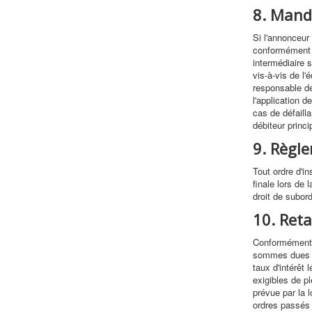
8. Mand
Si l'annonceur 
conformément a
intermédiaire 
vis-à-vis de l
responsable d
l'application d
cas de défaill
débiteur princ
9. Règl
Tout ordre d'i
finale lors de 
droit de subor
10. Ret
Conformément a
sommes dues se
taux d'intérêt
exigibles de pl
prévue par la 
ordres passés 