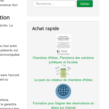
ifs
...
Valider
convenue d'un
tion
écrite. La
Achat rapide
ou tout autre
 présents sur
t communiquées
Chambres d'hôtes, Panorama des solutions
juridiques et fiscales
 sans l'accord
ard ou
Le pack du créateur de chambres d'hôtes
ertions
Formation pour Gagner des réservations en
 le garantira
direct sur internet
'annonceur fera