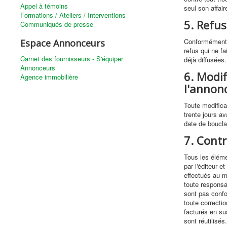
Appel à témoins
seul son affair
Formations / Ateliers / Interventions
5. Refus
Communiqués de presse
Conformément au
Espace Annonceurs
refus qui ne f
Carnet des fournisseurs - S'équiper
déjà diffusées.
Annonceurs
6. Modif
Agence immobilière
l'annon
Toute modifica
trente jours av
date de boucla
7. Cont
Tous les éléme
par l'éditeur e
effectués au m
toute responsab
sont pas confo
toute correcti
facturés en su
sont réutilisés.