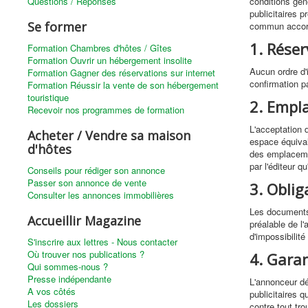
Questions / Réponses
conditions gén
publicitaires 
Se former
commun accord 
1. Réser
Formation Chambres d'hôtes / Gîtes
Formation Ouvrir un hébergement insolite
Aucun ordre d'i
Formation Gagner des réservations sur internet
confirmation pa
Formation Réussir la vente de son hébergement
touristique
2. Empl
Recevoir nos programmes de formation
L'acceptation d
Acheter / Vendre sa maison
espace équival
d'hôtes
des emplaceme
par l'éditeur qu'
Conseils pour rédiger son annonce
Passer son annonce de vente
3. Oblig
Consulter les annonces immobilières
Les documents r
Accueillir Magazine
préalable de l'
d'impossibilit
S'inscrire aux lettres - Nous contacter
Où trouver nos publications ?
4. Garan
Qui sommes-nous ?
Presse indépendante
L'annonceur dég
A vos côtés
publicitaires qu
Les dossiers
contre tout tro