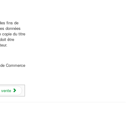
des fins de
 des données
copie du titre
doit être
teur.
nal de Commerce
 vente