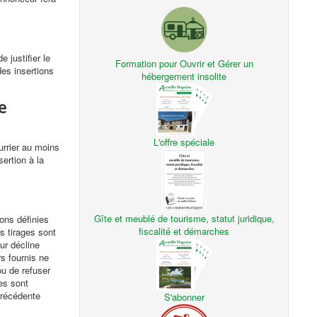
 justifier le
Formation pour Ouvrir et Gérer un
des insertions
hébergement insolite
e
L'offre spéciale
urrier au moins
ertion à la
Gîte et meublé de tourisme, statut juridique,
ons définies
fiscalité et démarches
es tirages sont
ur décline
rs fournis ne
ou de refuser
es sont
précédente
S'abonner