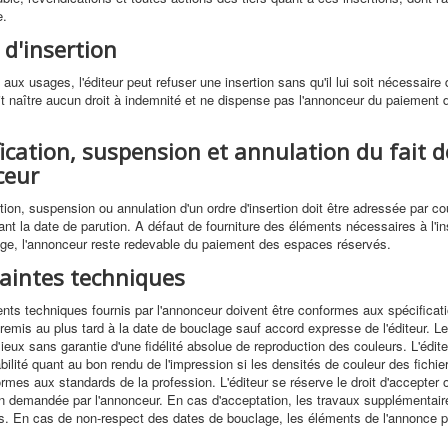
e.
 d'insertion
x usages, l'éditeur peut refuser une insertion sans qu'il lui soit nécessaire de
ait naître aucun droit à indemnité et ne dispense pas l'annonceur du paiement 
ication, suspension et annulation du fait d
ceur
tion, suspension ou annulation d'un ordre d'insertion doit être adressée par co
ant la date de parution. A défaut de fourniture des éléments nécessaires à l'ins
ge, l'annonceur reste redevable du paiement des espaces réservés.
raintes techniques
nts techniques fournis par l'annonceur doivent être conformes aux spécificati
t remis au plus tard à la date de bouclage sauf accord expresse de l'éditeur. L
ieux sans garantie d'une fidélité absolue de reproduction des couleurs. L'édite
ilité quant au bon rendu de l'impression si les densités de couleur des fichie
rmes aux standards de la profession. L'éditeur se réserve le droit d'accepter 
on demandée par l'annonceur. En cas d'acceptation, les travaux supplémentair
s. En cas de non-respect des dates de bouclage, les éléments de l'annonce 