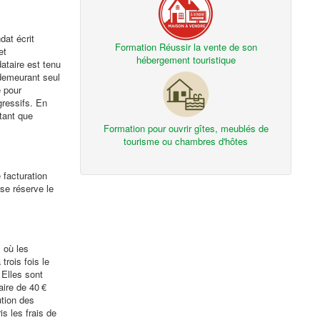
dat écrit
Formation Réussir la vente de son
et
hébergement touristique
ataire est tenu
 demeurant seul
 pour
gressifs. En
tant que
Formation pour ouvrir gîtes, meublés de
tourisme ou chambres d'hôtes
 facturation
 se réserve le
 où les
rois fois le
 Elles sont
aire de 40 €
ution des
s les frais de