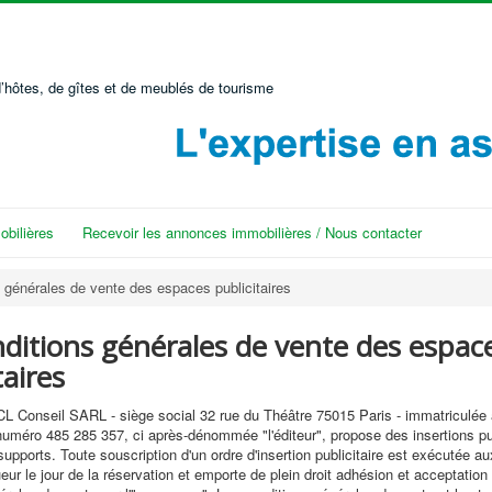
’hôtes, de gîtes et de meublés de tourisme
bilières
Recevoir les annonces immobilières / Nous contacter
 générales de vente des espaces publicitaires
nditions générales de vente des espac
taires
L Conseil SARL - siège social 32 rue du Théâtre 75015 Paris - immatriculé
numéro 485 285 357, ci après-dénommée "l'éditeur", propose des insertions pub
supports. Toute souscription d'un ordre d'insertion publicitaire est exécutée a
ueur le jour de la réservation et emporte de plein droit adhésion et acceptatio