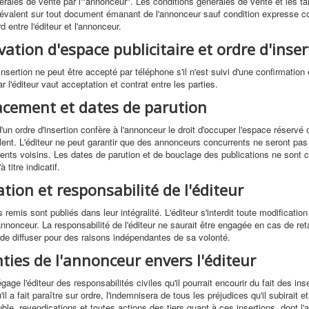
érales de vente par l'"annonceur". Les conditions générales de vente et les tar
prévalent sur tout document émanant de l'annonceur sauf condition expresse 
entre l'éditeur et l'annonceur.
vation d'espace publicitaire et ordre d'inser
nsertion ne peut être accepté par téléphone s'il n'est suivi d'une confirmation 
r l'éditeur vaut acceptation et contrat entre les parties.
acement et dates de parution
'un ordre d'insertion confère à l'annonceur le droit d'occuper l'espace réservé 
ent. L'éditeur ne peut garantir que des annonceurs concurrents ne seront pas
nts voisins. Les dates de parution et de bouclage des publications ne son
à titre indicatif.
ation et responsabilité de l'éditeur
emis sont publiés dans leur intégralité. L'éditeur s'interdit toute modification
annonceur. La responsabilité de l'éditeur ne saurait être engagée en cas de ret
é de diffuser pour des raisons indépendantes de sa volonté.
ties de l'annonceur envers l'éditeur
age l'éditeur des responsabilités civiles qu'il pourrait encourir du fait des ins
'il a fait paraître sur ordre, l'indemnisera de tous les préjudices qu'il subirait et
uble, revendications et toutes actions des tiers quant à ces insertions, dont l