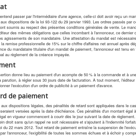
at
entend passer par l'intermédiaire d'une agence, celle-ci doit avoir reçu un man
ux dispositions de la loi 93-122 du 29 janvier 1993. Les ordres passés par c
sont soumis au respect des présentes conditions générales de vente. Le mand
'éditeur des mêmes obligations que celles incombant à l'annonceur, ce dernier
es agissements de son mandataire. Une attestation du mandat est nécessaire
e la remise professionnelle de 15% sur le chiffre d'affaires net annuel après dé
ance du mandataire titulaire d'un mandat de paiement, l'annonceur est tenu en 
ipal au règlement de la créance impayée.
ement
nsertion donne lieu au paiement d'un acompte de 50 % à la commande et à une
la parution, à régler sous 30 jours date de facturation. A tout moment, l'éditeur
donner l'exécution d'un ordre de publicité à un paiement d'avance.
ard de paiement
ux dispositions légales, des pénalités de retard sont appliquées dans le cas
raient versées après la date d'échéance. Ces pénalités d'un montant égal à t
 légal en vigueur commencent à courir dès le jour suivant la date de règlement.
ein droit sans qu'un rappel ne soit nécessaire et s'ajoutent à l'indemnité forfait
loi du 22 mars 2012. Tout retard de paiement entraîne la suspension de l'exéc
par l'annonceur, l'exigibilité de toutes les sommes échues et à échoir y compri