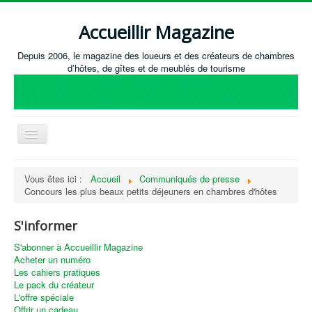
Accueillir Magazine
Depuis 2006, le magazine des loueurs et des créateurs de chambres
d’hôtes, de gîtes et de meublés de tourisme
Basculer
la
navigation
Accueil
Vous êtes ici :
Accueil
Communiqués de presse
Concours les plus beaux petits déjeuners en chambres d'hôtes
Créer / Ouvrir
Gérer
S'informer
S'équiper
S'abonner à Accueillir Magazine
Acheter un numéro
Annonces immobilières
Les cahiers pratiques
Le pack du créateur
Recevoir les annonces immobilières / Nous contacter
L'offre spéciale
Offrir un cadeau