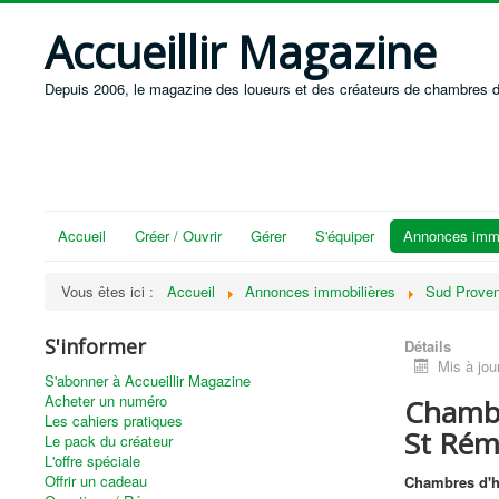
Accueillir Magazine
Depuis 2006, le magazine des loueurs et des créateurs de chambres d
Accueil
Créer / Ouvrir
Gérer
S'équiper
Annonces immo
Vous êtes ici :
Accueil
Annonces immobilières
Sud Proven
S'informer
Détails
Mis à jou
S'abonner à Accueillir Magazine
Acheter un numéro
Chambr
Les cahiers pratiques
St Rém
Le pack du créateur
L'offre spéciale
Offrir un cadeau
Chambres d'h