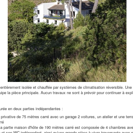
entièrement isolée et chauffée par systèmes de climatisation réversible. Un
ipe la pièce principale. Aucun travaux ne sont à prévoir pour continuer à explo
gurée en deux parties indépendantes :
 privative de 75 mètres carré avec un garage 2 voitures, un atelier et une ter
rré
, la partie maison d'hôte de 190 mètres carré est composée de 4 chambres a
u et son WC indépendant, ainsi qu'une grande pièce à vivre traversante avec s