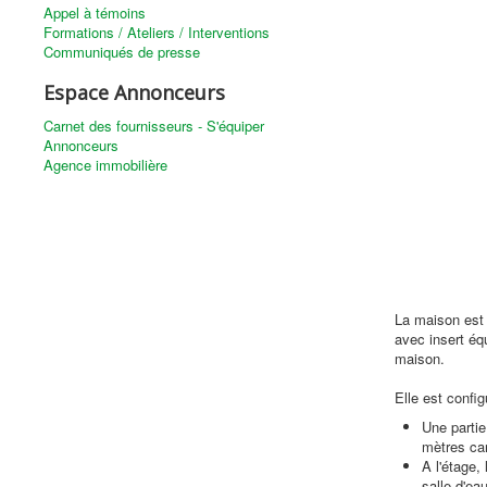
Appel à témoins
Formations / Ateliers / Interventions
Communiqués de presse
Espace Annonceurs
Carnet des fournisseurs - S'équiper
Annonceurs
Agence immobilière
La maison est 
avec insert équ
maison.
Elle est confi
Une partie
mètres ca
A l'étage
salle d'ea