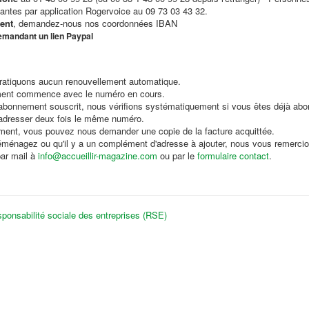
antes par application Rogervoice au 09 73 03 43 32.
ent
, demandez-nous nos coordonnées IBAN
emandant un lien Paypal
ratiquons aucun renouvellement automatique.
ent commence avec le numéro en cours.
abonnement souscrit, nous vérifions systématiquement si vous êtes déjà abo
adresser deux fois le même numéro.
ment, vous pouvez nous demander une copie de la facture acquittée.
éménagez ou qu'il y a un complément d'adresse à ajouter, nous vous remerci
par mail à
info@accueillir-magazine.com
ou par le
formulaire contact
.
ponsabilité sociale des entreprises (RSE)