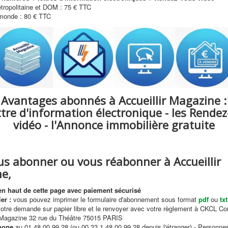
tropolitaine et DOM : 75 € TTC
monde : 80 € TTC
Avantages abonnés à Accueillir Magazine :
ttre d'information électronique - les Rende
vidéo - l'Annonce immobilière gratuite
us abonner ou vous réabonner à Accueillir
e,
en haut de cette page
avec paiement sécurisé
er :
vous pouvez imprimer le formulaire d'abonnement sous format
pdf
ou
txt
votre demande sur papier libre et le renvoyer avec votre règlement à CKCL Con
r Magazine 32 rue du Théâtre 75015 PARIS
hone
au 01 48 00 99 28 (ou 00 33 1 48 00 99 28 depuis l'étranger) - Personne