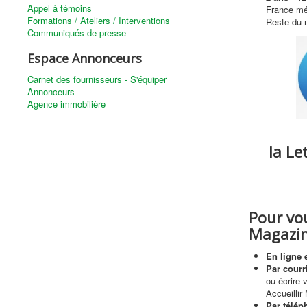
Appel à témoins
France mé
Formations / Ateliers / Interventions
Reste du 
Communiqués de presse
Espace Annonceurs
Carnet des fournisseurs - S'équiper
Annonceurs
Agence immobilière
la Le
Pour vo
Magazin
En ligne 
Par courri
ou écrire 
Accueilli
Par télép