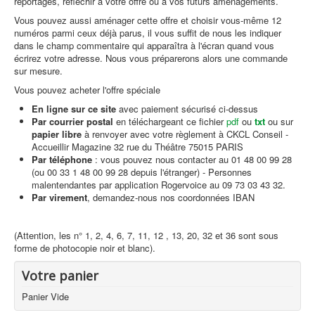
reportages, réfléchir à votre offre ou à vos futurs aménagements.
Vous pouvez aussi aménager cette offre et choisir vous-même 12
numéros parmi ceux déjà parus, il vous suffit de nous les indiquer
dans le champ commentaire qui apparaîtra à l'écran quand vous
écrirez votre adresse. Nous vous préparerons alors une commande
sur mesure.
Vous pouvez acheter l'offre spéciale
En ligne sur ce site
avec paiement sécurisé ci-dessus
Par courrier postal
en téléchargeant ce fichier
pdf
ou
txt
ou sur
papier libre
à renvoyer avec votre règlement à CKCL Conseil -
Accueillir Magazine 32 rue du Théâtre 75015 PARIS
Par téléphone
: vous pouvez nous contacter au 01 48 00 99 28
(ou 00 33 1 48 00 99 28 depuis l'étranger) - Personnes
malentendantes par application Rogervoice au 09 73 03 43 32.
Par virement
, demandez-nous nos coordonnées IBAN
(Attention, les n° 1, 2, 4, 6, 7, 11, 12 , 13, 20, 32 et 36 sont sous
forme de photocopie noir et blanc).
Votre panier
Panier Vide