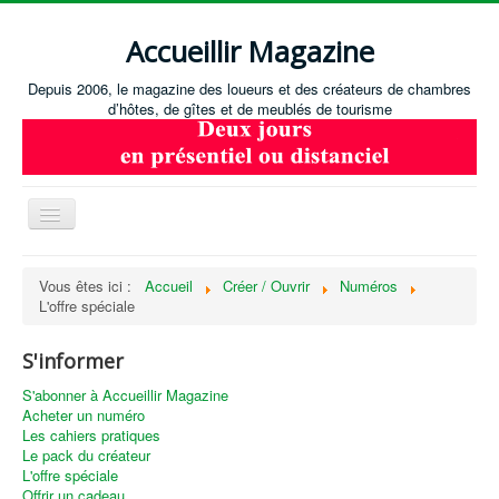
Accueillir Magazine
Depuis 2006, le magazine des loueurs et des créateurs de chambres
d’hôtes, de gîtes et de meublés de tourisme
Basculer
la
navigation
Accueil
Vous êtes ici :
Accueil
Créer / Ouvrir
Numéros
L'offre spéciale
Créer / Ouvrir
Gérer
S'informer
S'équiper
S'abonner à Accueillir Magazine
Acheter un numéro
Annonces immobilières
Les cahiers pratiques
Le pack du créateur
Recevoir les annonces immobilières / Nous contacter
L'offre spéciale
Offrir un cadeau