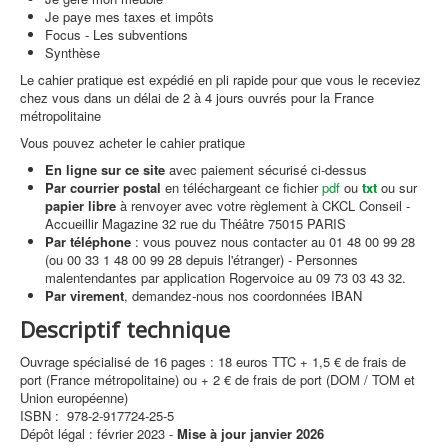
Je paye mes taxes et impôts
Focus - Les subventions
Synthèse
Le cahier pratique est expédié en pli rapide pour que vous le receviez
chez vous dans un délai de 2 à 4 jours ouvrés pour la France
métropolitaine
Vous pouvez acheter le cahier pratique
En ligne sur ce site
avec paiement sécurisé ci-dessus
Par courrier postal
en téléchargeant ce fichier
pdf
ou
txt
ou sur
papier libre
à renvoyer avec votre règlement à CKCL Conseil -
Accueillir Magazine 32 rue du Théâtre 75015 PARIS
Par téléphone
: vous pouvez nous contacter au 01 48 00 99 28
(ou 00 33 1 48 00 99 28 depuis l'étranger) - Personnes
malentendantes par application Rogervoice au 09 73 03 43 32.
Par virement
, demandez-nous nos coordonnées IBAN
Descriptif technique
Ouvrage spécialisé de 16 pages : 18 euros TTC + 1,5 € de frais de
port (France métropolitaine) ou + 2 € de frais de port (DOM / TOM et
Union européenne)
ISBN : 978-2-917724-25-5
Dépôt légal : février 2023 -
Mise à jour janvier 2026