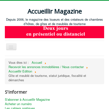
Accueillir Magazine
Depuis 2006, le magazine des loueurs et des créateurs de chambres
d’hôtes, de gîtes et de meublés de tourisme
Basculer
la
navigation
Accueil
Vous êtes ici :
Accueil
Recevoir les annonces immobilières / Nous contacter
Créer / Ouvrir
Accueillir Edition
Gérer
Gîte et meublé de tourisme, statut juridique, fiscalité et
démarches
S'équiper
S'informer
Annonces immobilières
S'abonner à Accueillir Magazine
Recevoir les annonces immobilières / Nous contacter
Acheter un numéro
Les cahiers pratiques