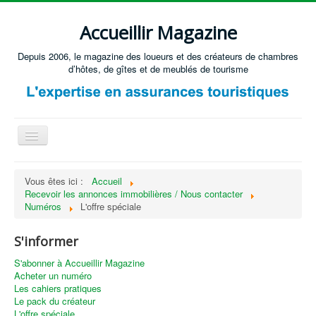
Accueillir Magazine
Depuis 2006, le magazine des loueurs et des créateurs de chambres
d’hôtes, de gîtes et de meublés de tourisme
Basculer
la
navigation
Accueil
Vous êtes ici :
Accueil
Recevoir les annonces immobilières / Nous contacter
Créer / Ouvrir
Numéros
L'offre spéciale
Gérer
S'informer
S'équiper
S'abonner à Accueillir Magazine
Annonces immobilières
Acheter un numéro
Les cahiers pratiques
Recevoir les annonces immobilières / Nous contacter
Le pack du créateur
L'offre spéciale