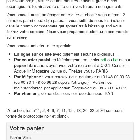
pour votre projet, visiter de nombreuses maisons grâce à nos
reportages, réfléchir à votre offre ou à vos futurs aménagements.
Vous pouvez aussi aménager cette offre et choisir vous-même 12
numéros parmi ceux déjà parus, il vous suffit de nous les indiquer
dans le champ commentaire qui apparaîtra à l'écran quand vous
écrirez votre adresse. Nous vous préparerons alors une commande
sur mesure.
Vous pouvez acheter l'offre spéciale
En ligne sur ce site
avec paiement sécurisé ci-dessus
Par courrier postal
en téléchargeant ce fichier
pdf
ou
txt
ou sur
papier libre
à renvoyer avec votre règlement à CKCL Conseil -
Accueillir Magazine 32 rue du Théâtre 75015 PARIS
Par téléphone
: vous pouvez nous contacter au 01 48 00 99 28
(ou 00 33 1 48 00 99 28 depuis l'étranger) - Personnes
malentendantes par application Rogervoice au 09 73 03 43 32.
Par virement
, demandez-nous nos coordonnées IBAN
(Attention, les n° 1, 2, 4, 6, 7, 11, 12 , 13, 20, 32 et 36 sont sous
forme de photocopie noir et blanc).
Votre panier
Panier Vide