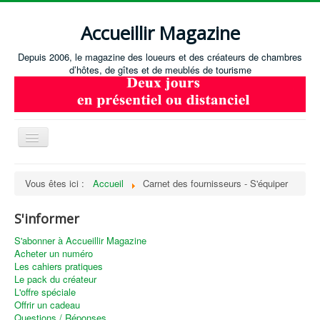
Accueillir Magazine
Depuis 2006, le magazine des loueurs et des créateurs de chambres
d’hôtes, de gîtes et de meublés de tourisme
Basculer
la
navigation
Accueil
Vous êtes ici :
Accueil
Carnet des fournisseurs - S'équiper
Créer / Ouvrir
S'informer
Gérer
S'abonner à Accueillir Magazine
S'équiper
Acheter un numéro
Les cahiers pratiques
Annonces immobilières
Le pack du créateur
L'offre spéciale
Recevoir les annonces immobilières / Nous contacter
Offrir un cadeau
Questions / Réponses