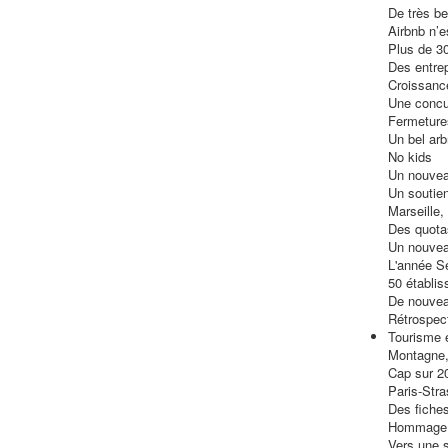
De très be
Airbnb n’e
Plus de 30
Des entrep
Croissance
Une concu
Fermeture
Un bel arb
No kids
Un nouvea
Un soutie
Marseille
Des quota
Un nouve
L'année S
50 établi
De nouvea
Rétrospec
Tourisme 
Montagne, 
Cap sur 2
Paris-Stra
Des fiche
Hommage 
Vers une st