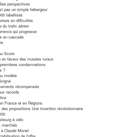
lles perspectives
st pas un simple hébergeur
00 labellisés
rises en difficultés
 du trafic aérien
rrence qui progresse
s en cascade
re
u Score
n en faveur des musées ruraux
, premières condamnations
s ?
au modèle
évigné
ssements récompensés
ux records
tive
en France et en Régions
des propositions Une invention révolutionnaire
030
sbourg à vélo
s marchés
à Claude Monet
abilisation de l'offre