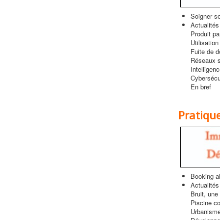
Soigner s
Actualités
Produit pa
Utilisatio
Fuite de d
Réseaux s
Intelligence
Cybersécu
En bref
Pratiqu
Booking al
Actualités
Bruit, une
Piscine col
Urbanisme