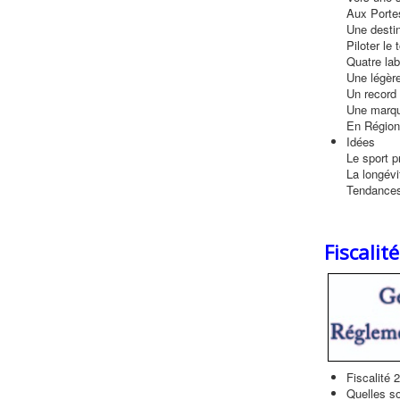
Aux Porte
Une destin
Piloter le
Quatre lab
Une légère
Un record 
Une marqu
En Régio
Idées
Le sport p
La longévi
Tendance
Fiscalit
Fiscalité 
Quelles so