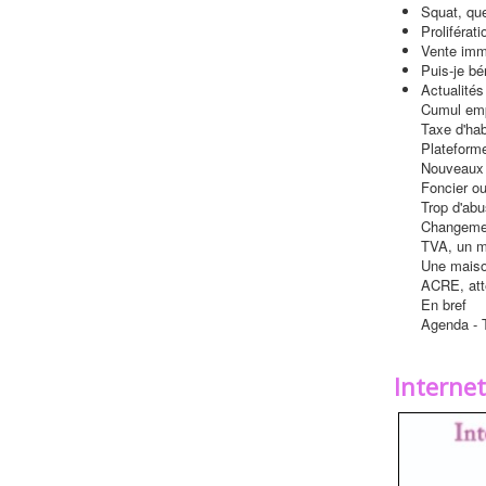
Squat, que
Proliférat
Vente immo
Puis-je bén
Actualités
Cumul empl
Taxe d'ha
Plateform
Nouveaux
Foncier o
Trop d'abu
Changemen
TVA, un mo
Une maiso
ACRE, att
En bref
Agenda - T
Interne