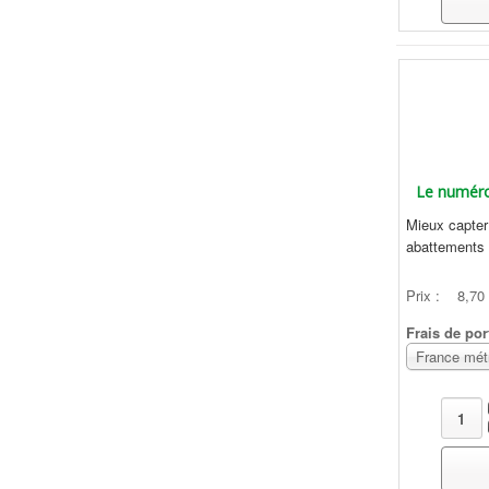
Le numéro
Mieux capter 
abattements .
Prix :
8,70
Frais de por