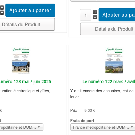
Détails du Produit
Détails du Produit
uméro 123 mai / juin 2026
Le numéro 122 mars / avri
uration électronique et gîtes,
Y a-t-il encore des annuaires, est-ce
..
louer ...
 €
Prix :
9,00 €
t
Frais de port
France métropolitaine et DOM Sans surcoût
France métropolitaine et DOM Sans surcoût