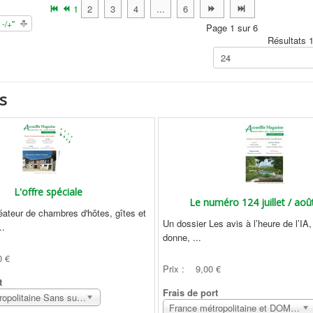
1
2
3
4
...
6
-/+"
Page 1 sur 6
Résultats 
s
L'offre spéciale
Le numéro 124 juillet / aoû
éateur de chambres d'hôtes, gîtes et
Un dossier Les avis à l’heure de l’IA,
..
donne, ...
0 €
Prix :
9,00 €
t
Frais de port
France métropolitaine Sans surcoût
France métropolitaine et DOM Sans surcoût