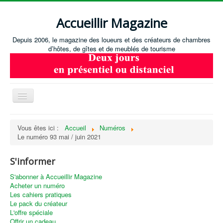
Accueillir Magazine
Depuis 2006, le magazine des loueurs et des créateurs de chambres
d’hôtes, de gîtes et de meublés de tourisme
Basculer
la
navigation
Accueil
Vous êtes ici :
Accueil
Numéros
Le numéro 93 mai / juin 2021
Créer / Ouvrir
Gérer
S'informer
S'équiper
S'abonner à Accueillir Magazine
Acheter un numéro
Annonces immobilières
Les cahiers pratiques
Le pack du créateur
Recevoir les annonces immobilières / Nous contacter
L'offre spéciale
Offrir un cadeau