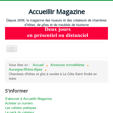
Accueillir Magazine
Depuis 2006, le magazine des loueurs et des créateurs de chambres
d’hôtes, de gîtes et de meublés de tourisme
Basculer
la
navigation
Accueil
Vous êtes ici :
Accueil
Annonces immobilières
Auvergne-Rhône-Alpes
Créer / Ouvrir
Chambres d'hôtes et gîte à vendre à La Côte Saint André en
Gérer
Isère
S'équiper
S'informer
Annonces immobilières
S'abonner à Accueillir Magazine
Acheter un numéro
Recevoir les annonces immobilières / Nous contacter
Les cahiers pratiques
Le pack du créateur