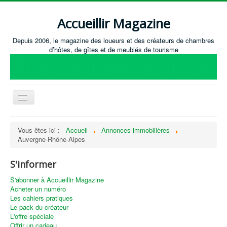
Accueillir Magazine
Depuis 2006, le magazine des loueurs et des créateurs de chambres
d’hôtes, de gîtes et de meublés de tourisme
Basculer
la
navigation
Accueil
Vous êtes ici :
Accueil
Annonces immobilières
Auvergne-Rhône-Alpes
Créer / Ouvrir
Gérer
S'informer
S'équiper
S'abonner à Accueillir Magazine
Acheter un numéro
Annonces immobilières
Les cahiers pratiques
Le pack du créateur
Recevoir les annonces immobilières / Nous contacter
L'offre spéciale
Offrir un cadeau