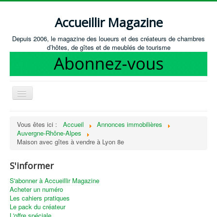
Accueillir Magazine
Depuis 2006, le magazine des loueurs et des créateurs de chambres
d’hôtes, de gîtes et de meublés de tourisme
Basculer
la
navigation
Accueil
Vous êtes ici :
Accueil
Annonces immobilières
Auvergne-Rhône-Alpes
Créer / Ouvrir
Maison avec gîtes à vendre à Lyon 8e
Gérer
S'informer
S'équiper
S'abonner à Accueillir Magazine
Annonces immobilières
Acheter un numéro
Les cahiers pratiques
Recevoir les annonces immobilières / Nous contacter
Le pack du créateur
L'offre spéciale