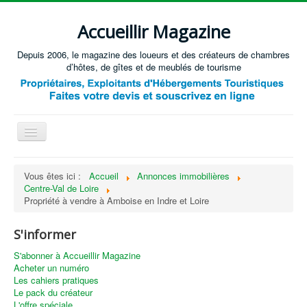
Accueillir Magazine
Depuis 2006, le magazine des loueurs et des créateurs de chambres
d’hôtes, de gîtes et de meublés de tourisme
Basculer
la
navigation
Accueil
Vous êtes ici :
Accueil
Annonces immobilières
Centre-Val de Loire
Créer / Ouvrir
Propriété à vendre à Amboise en Indre et Loire
Gérer
S'informer
S'équiper
S'abonner à Accueillir Magazine
Annonces immobilières
Acheter un numéro
Les cahiers pratiques
Recevoir les annonces immobilières / Nous contacter
Le pack du créateur
L'offre spéciale