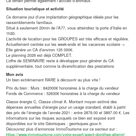
Ce terrain permet également l’accueil d’animaux.
Situation touristique et activité
Ce domaine joui d’une implantation géographique idéale pour les
rassemblements familiaux.
Situé à seulement 20min de l’A77, vous atteindrez la porte d’Italie en
1h30.
L’activité de location pour les GROUPES est très efficace et régulière.
Actuellement centrée sur les week-ends et les vacances scolaire ->
Elle génère un CA d’environ 135 000€.
Le planning 2026 est déjà COMPLET.
L’offre de SEMINAIRE reste à développer pour générer du CA
supplémentaire, tout comme la diversification des prestations
Mon avis
Un bien extrêmement RARE à découvrir au plus vite !
Prix du bien : Murs : 842000€ honoraires à la charge du vendeur
Fonds de Commerce : 52630€ honoraires à la charge du vendeur
Classe énergie C, Classe climat A. Montant moyen estimé des
dépenses annuelles d’énergie pour un usage standard, établi à partir
des prix de l’énergie de l’année 2021 : entre 2879.00 et 3897.00 €. Les
informations sur les risques auxquels ce bien est exposé sont
disponibles sur le site Géorisques : georisques.gouv.fr.
Découvrez plus d’annonces ImmoTourisme sur ce secteur sur :
https://www.immotourisme.com/votre-expert/agent-dorothee-altemir/