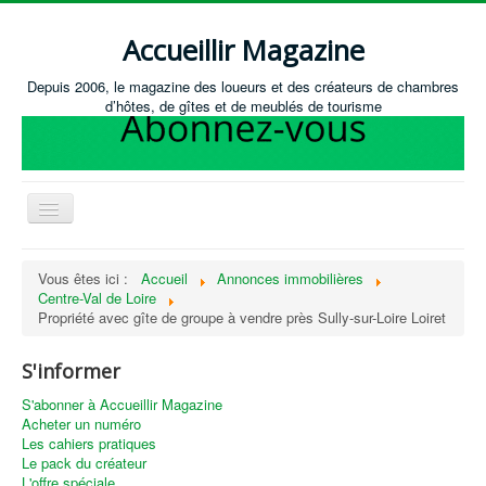
Accueillir Magazine
Depuis 2006, le magazine des loueurs et des créateurs de chambres
d’hôtes, de gîtes et de meublés de tourisme
Basculer
la
navigation
Accueil
Vous êtes ici :
Accueil
Annonces immobilières
Centre-Val de Loire
Créer / Ouvrir
Propriété avec gîte de groupe à vendre près Sully-sur-Loire Loiret
Gérer
S'informer
S'équiper
S'abonner à Accueillir Magazine
Annonces immobilières
Acheter un numéro
Les cahiers pratiques
Recevoir les annonces immobilières / Nous contacter
Le pack du créateur
L'offre spéciale