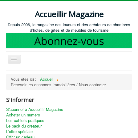
Accueillir Magazine
Depuis 2006, le magazine des loueurs et des créateurs de chambres
d’hôtes, de gîtes et de meublés de tourisme
Basculer
la
navigation
Accueil
Vous êtes ici :
Accueil
Recevoir les annonces immobilières / Nous contacter
Créer / Ouvrir
Gérer
S'informer
S'équiper
S'abonner à Accueillir Magazine
Acheter un numéro
Annonces immobilières
Les cahiers pratiques
Le pack du créateur
Recevoir les annonces immobilières / Nous contacter
L'offre spéciale
Offrir un cadeau